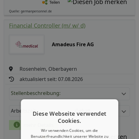
Teilen
Quelle: germanpersonnel.de
Financial Controller (m/ w/ d)
Amadeus Fire AG
Rosenheim, Oberbayern
aktualisiert seit: 07.08.2026
Stellenbeschreibung:
Arbeitszeit
Gehalt
Diese Webseite verwendet
Cookies.
mehr Details
Wir verwenden Cookies, um die
Benutzerfreundlichkeit unserer Website zu
Teilen