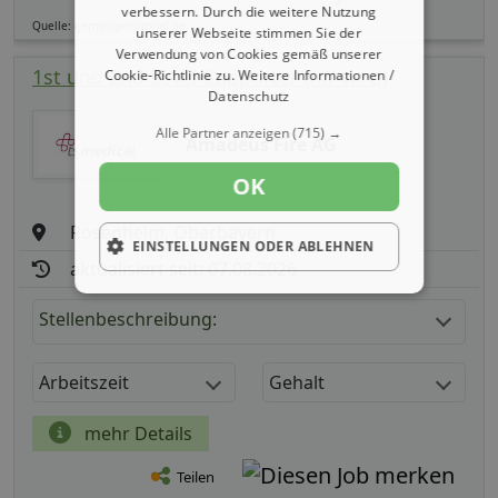
verbessern. Durch die weitere Nutzung
Quelle: germanpersonnel.de
unserer Webseite stimmen Sie der
Verwendung von Cookies gemäß unserer
1st und 2nd Level Supporter (m/ w/ d)
Cookie-Richtlinie zu.
Weitere Informationen /
Datenschutz
Alle Partner anzeigen
(715) →
Amadeus Fire AG
OK
Rosenheim, Oberbayern
EINSTELLUNGEN ODER ABLEHNEN
aktualisiert seit: 07.08.2026
Stellenbeschreibung:
Arbeitszeit
Gehalt
mehr Details
Teilen