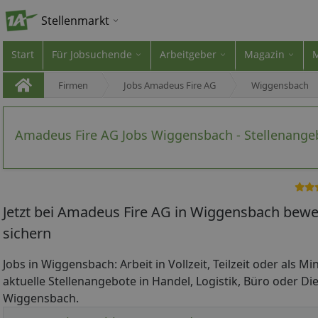
Stellenmarkt
Start
Für Jobsuchende
Arbeitgeber
Magazin
Firmen
Jobs Amadeus Fire AG
Wiggensbach
Amadeus Fire AG Jobs Wiggensbach - Stellenange
Jetzt bei Amadeus Fire AG in Wiggensbach bewe
sichern
Jobs in Wiggensbach: Arbeit in Vollzeit, Teilzeit oder als M
aktuelle Stellenangebote in Handel, Logistik, Büro oder Die
Wiggensbach.