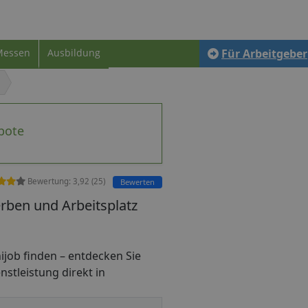
Messen
Ausbildung
Für Arbeitgeber
bote
Bewertung:
3,92
(
25
)
Bewerten
rben und Arbeitsplatz
inijob finden – entdecken Sie
nstleistung direkt in