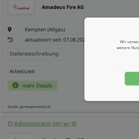
Amadeus Fire AG
Kempten (Allgäu)
aktualisiert seit: 07.08.2026
Wir verwe
weitere Nut
Stellenbeschreibung:
Arbeitszeit
Gehalt
mehr Details
Teilen
Quelle: germanpersonnel.de
IT-Administrator (m/ w/ d)