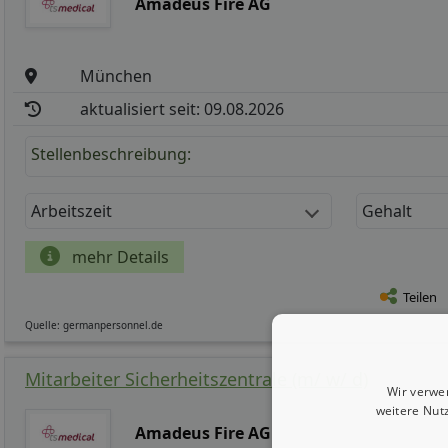
Amadeus Fire AG
München
aktualisiert seit: 09.08.2026
Stellenbeschreibung:
Arbeitszeit
Gehalt
mehr Details
Teilen
Quelle: germanpersonnel.de
Mitarbeiter Sicherheitszentrale (m/ w/ d)
Wir verwe
weitere Nut
Amadeus Fire AG