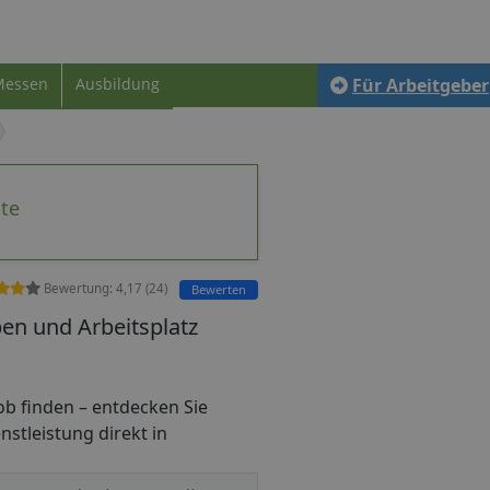
Messen
Ausbildung
Für Arbeitgeber
ote
Bewertung:
4,17
(
24
)
Bewerten
ben und Arbeitsplatz
ijob finden – entdecken Sie
nstleistung direkt in