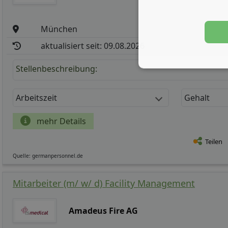
München
aktualisiert seit: 09.08.2026
Stellenbeschreibung:
Arbeitszeit
Gehalt
mehr Details
Teilen
Quelle: germanpersonnel.de
Mitarbeiter (m/ w/ d) Facility Management
Amadeus Fire AG