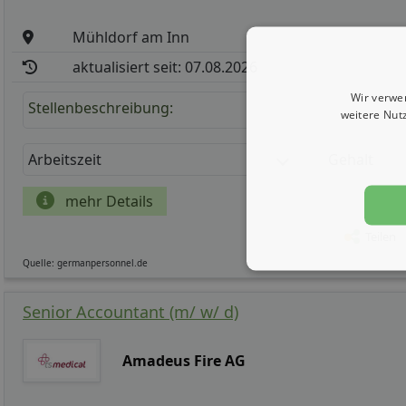
Mühldorf am Inn
aktualisiert seit: 07.08.2026
Wir verwe
Stellenbeschreibung:
weitere Nut
Arbeitszeit
Gehalt
mehr Details
Teilen
Quelle: germanpersonnel.de
Senior Accountant (m/ w/ d)
Amadeus Fire AG