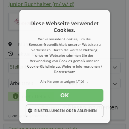
Junior Buchhalter (m/ w/ d)
Amadeus Fire AG
Diese Webseite verwendet
Cookies.
Wir verwenden Cookies, um die
Mühldorf am Inn
Benutzerfreundlichkeit unserer Website zu
verbessern. Durch die weitere Nutzung
aktualisiert seit: 07.08.2026
unserer Webseite stimmen Sie der
Verwendung von Cookies gemäß unserer
Stellenbeschreibung:
Cookie-Richtlinie zu.
Weitere Informationen /
Datenschutz
Alle Partner anzeigen
(715) →
Arbeitszeit
Gehalt
OK
mehr Details
Teilen
EINSTELLUNGEN ODER ABLEHNEN
Quelle: germanpersonnel.de