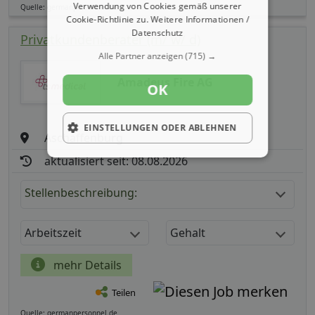
Verwendung von Cookies gemäß unserer
Quelle: germanpersonnel.de
Cookie-Richtlinie zu.
Weitere Informationen /
Datenschutz
Privatkundenberater (m/ w/ d)
Alle Partner anzeigen
(715) →
Amadeus Fire AG
OK
EINSTELLUNGEN ODER ABLEHNEN
Aschaffenburg
aktualisiert seit: 08.08.2026
Stellenbeschreibung:
Arbeitszeit
Gehalt
mehr Details
Teilen
Quelle: germanpersonnel.de