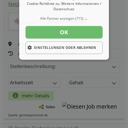
Netzwerkadministrator (m/ w/ d)
Cookie-Richtlinie zu.
Weitere Informationen /
Datenschutz
Alle Partner anzeigen
(715) →
Amadeus Fire AG
OK
Aying
EINSTELLUNGEN ODER ABLEHNEN
aktualisiert seit: 07.08.2026
Stellenbeschreibung:
Arbeitszeit
Gehalt
mehr Details
Teilen
Quelle: germanpersonnel.de