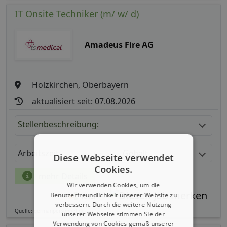
IT Onsite Techniker (m/ w/ d)
Amadeus Fire AG
Holzkirchen, Oberbayern
aktualisiert seit: 07.08.2026
Stellenbeschreibung:
Arbeitszeit
Gehalt
Diese Webseite verwendet
Cookies.
mehr Details
Wir verwenden Cookies, um die
Benutzerfreundlichkeit unserer Website zu
Teilen
verbessern. Durch die weitere Nutzung
Quelle: germanpersonnel.de
unserer Webseite stimmen Sie der
Verwendung von Cookies gemäß unserer