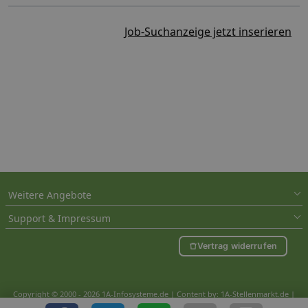
Job-Suchanzeige jetzt inserieren
Weitere Angebote
Support & Impressum
Vertrag widerrufen
Copyright © 2000 - 2026 1A-Infosysteme.de | Content by: 1A-Stellenmarkt.de |
09.08.2026
| CFo: nur_Artikel|SEO_anpassung ( 1.232)