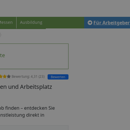
Messen
Ausbildung
Für Arbeitgeber
te
Bewertung:
4,31
(
23
)
Bewerten
en und Arbeitsplatz
ijob finden – entdecken Sie
nstleistung direkt in