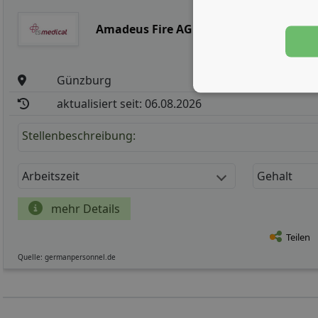
Amadeus Fire AG
Günzburg
aktualisiert seit: 06.08.2026
Stellenbeschreibung:
Arbeitszeit
Gehalt
mehr Details
Teilen
Quelle: germanpersonnel.de