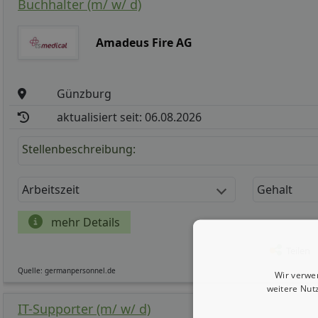
Buchhalter (m/ w/ d)
Amadeus Fire AG
Günzburg
aktualisiert seit: 06.08.2026
Stellenbeschreibung:
Arbeitszeit
Gehalt
mehr Details
Teilen
Quelle: germanpersonnel.de
Wir verwe
weitere Nut
IT-Supporter (m/ w/ d)