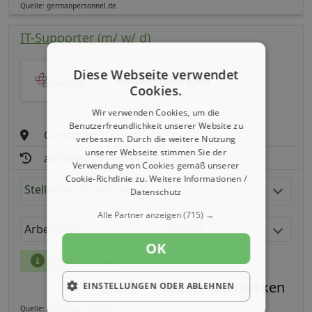
Quelle: germanpersonnel.de
IT-Supporter (m/ w/ d)
Diese Webseite verwendet
Amadeus Fire AG
Cookies.
Wir verwenden Cookies, um die
Benutzerfreundlichkeit unserer Website zu
Günzburg
verbessern. Durch die weitere Nutzung
unserer Webseite stimmen Sie der
aktualisiert seit: 06.08.2026
Verwendung von Cookies gemäß unserer
Cookie-Richtlinie zu.
Weitere Informationen /
Stellenbeschreibung:
Datenschutz
Alle Partner anzeigen
(715) →
Arbeitszeit
Gehalt
OK
mehr Details
EINSTELLUNGEN ODER ABLEHNEN
Teilen
Quelle: germanpersonnel.de