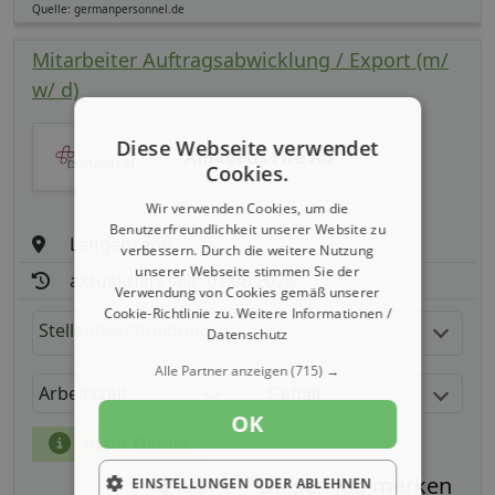
Quelle: germanpersonnel.de
Mitarbeiter Auftragsabwicklung / Export (m/
w/ d)
Diese Webseite verwendet
Amadeus Fire AG
Cookies.
Wir verwenden Cookies, um die
Benutzerfreundlichkeit unserer Website zu
Langenzenn
verbessern. Durch die weitere Nutzung
unserer Webseite stimmen Sie der
aktualisiert seit: 07.08.2026
Verwendung von Cookies gemäß unserer
Cookie-Richtlinie zu.
Weitere Informationen /
Stellenbeschreibung:
Datenschutz
Alle Partner anzeigen
(715) →
Arbeitszeit
Gehalt
OK
mehr Details
EINSTELLUNGEN ODER ABLEHNEN
Teilen