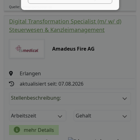
Quelle: germanpersonnel.de
Digital Transformation Specialist (m/ w/ d)
Steuerwesen & Kanzleimanagement
Amadeus Fire AG
Erlangen
aktualisiert seit: 07.08.2026
Stellenbeschreibung:
Arbeitszeit
Gehalt
mehr Details