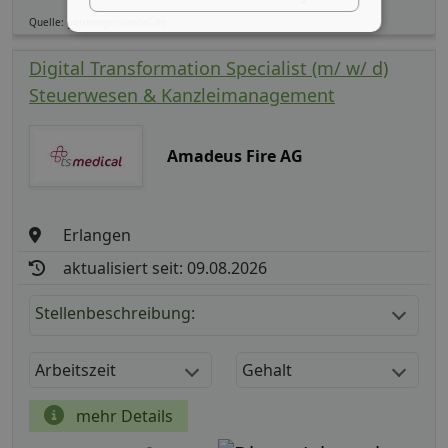
Quelle: germanpersonnel.de
Digital Transformation Specialist (m/ w/ d)
Steuerwesen & Kanzleimanagement
Amadeus Fire AG
Erlangen
aktualisiert seit: 09.08.2026
Stellenbeschreibung:
Arbeitszeit
Gehalt
mehr Details