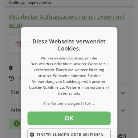
Quelle: germanpersonnel.de
Mitarbeiter Auftragsabwicklung / Export (m/
w/ d)
Diese Webseite verwendet
Amadeus Fire AG
Cookies.
Wir verwenden Cookies, um die
Benutzerfreundlichkeit unserer Website zu
Langenzenn
verbessern. Durch die weitere Nutzung
unserer Webseite stimmen Sie der
aktualisiert seit: 09.08.2026
Verwendung von Cookies gemäß unserer
Cookie-Richtlinie zu.
Weitere Informationen /
Stellenbeschreibung:
Datenschutz
Alle Partner anzeigen
(715) →
Arbeitszeit
Gehalt
OK
mehr Details
EINSTELLUNGEN ODER ABLEHNEN
Teilen