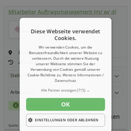
Mitarbeiter Auftragsmanagement (m/ w/ d)
Amadeus Fire AG
Diese Webseite verwendet
Cookies.
Wir verwenden Cookies, um die
Freising, Oberbayern
Benutzerfreundlichkeit unserer Website zu
verbessern. Durch die weitere Nutzung
aktualisiert seit: 09.08.2026
unserer Webseite stimmen Sie der
Verwendung von Cookies gemäß unserer
Stellenbeschreibung:
Cookie-Richtlinie zu.
Weitere Informationen /
Datenschutz
Alle Partner anzeigen
(715) →
Arbeitszeit
Gehalt
OK
mehr Details
Teilen
EINSTELLUNGEN ODER ABLEHNEN
Quelle: germanpersonnel.de