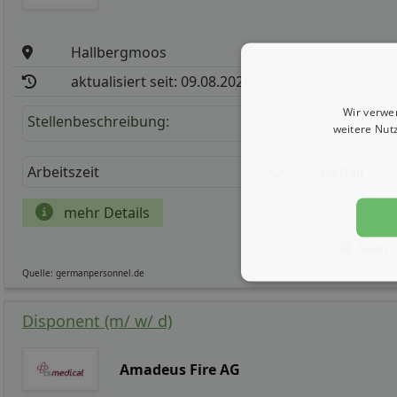
Hallbergmoos
aktualisiert seit: 09.08.2026
Wir verwe
Stellenbeschreibung:
weitere Nut
Arbeitszeit
Gehalt
mehr Details
Teilen
Quelle: germanpersonnel.de
Disponent (m/ w/ d)
Amadeus Fire AG