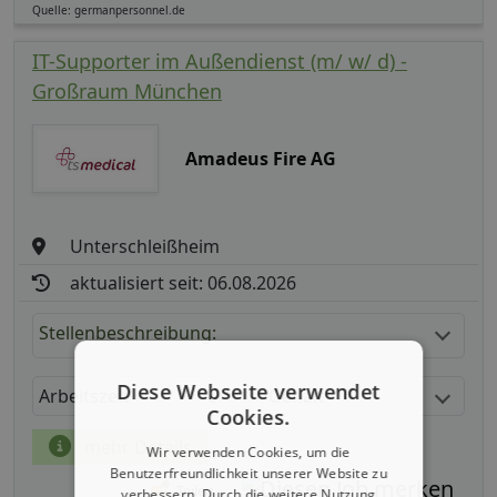
Quelle: germanpersonnel.de
IT-Supporter im Außendienst (m/ w/ d) -
Großraum München
Amadeus Fire AG
Unterschleißheim
aktualisiert seit: 06.08.2026
Stellenbeschreibung:
Diese Webseite verwendet
Arbeitszeit
Gehalt
Cookies.
mehr Details
Wir verwenden Cookies, um die
Benutzerfreundlichkeit unserer Website zu
Teilen
verbessern. Durch die weitere Nutzung