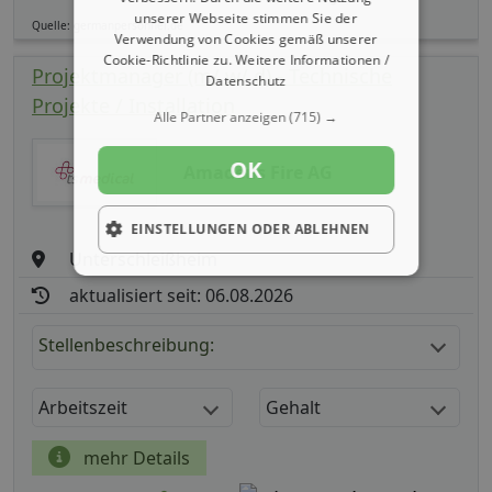
unserer Webseite stimmen Sie der
Quelle: germanpersonnel.de
Verwendung von Cookies gemäß unserer
Cookie-Richtlinie zu.
Weitere Informationen /
Projektmanager (m/ w/ d) - Technische
Datenschutz
Projekte / Installation
Alle Partner anzeigen
(715) →
OK
Amadeus Fire AG
EINSTELLUNGEN ODER ABLEHNEN
Unterschleißheim
aktualisiert seit: 06.08.2026
Stellenbeschreibung:
Arbeitszeit
Gehalt
mehr Details