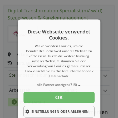
Digital Transformation Specialist (m/ w/ d)
Steuerwesen & Kanzleimanagement
Diese Webseite verwendet
Amadeus Fire AG
Cookies.
Wir verwenden Cookies, um die
Benutzerfreundlichkeit unserer Website zu
Erlangen
verbessern. Durch die weitere Nutzung
unserer Webseite stimmen Sie der
aktualisiert seit: 07.08.2026
Verwendung von Cookies gemäß unserer
Cookie-Richtlinie zu.
Weitere Informationen /
Stellenbeschreibung:
Datenschutz
Alle Partner anzeigen
(715) →
Arbeitszeit
Gehalt
OK
mehr Details
EINSTELLUNGEN ODER ABLEHNEN
Teilen