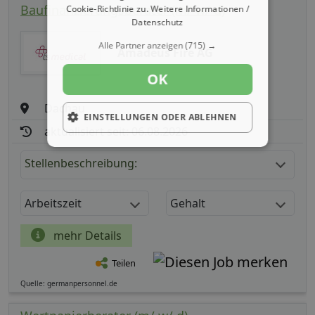
Baufinanzierungsberater (m/ w/ d)
Cookie-Richtlinie zu.
Weitere Informationen /
Datenschutz
Alle Partner anzeigen
(715) →
Amadeus Fire AG
OK
Dachau
EINSTELLUNGEN ODER ABLEHNEN
aktualisiert seit: 06.08.2026
Stellenbeschreibung:
Arbeitszeit
Gehalt
mehr Details
Teilen
Quelle: germanpersonnel.de