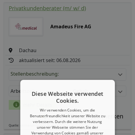
Privatkundenberater (m/ w/ d)
Amadeus Fire AG
Dachau
aktualisiert seit: 06.08.2026
Stellenbeschreibung:
Arbeitszeit
Gehalt
Diese Webseite verwendet
Cookies.
mehr Details
Wir verwenden Cookies, um die
Benutzerfreundlichkeit unserer Website zu
Teilen
verbessern. Durch die weitere Nutzung
Quelle: germanpersonnel.de
unserer Webseite stimmen Sie der
Verwendung von Cookies gemäß unserer