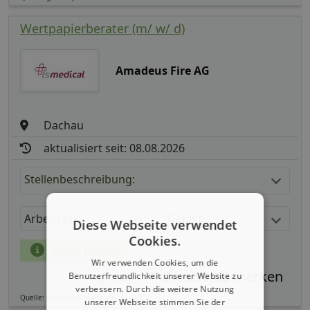
Wertpapierberater (m/ w/ d)
Amadeus Fire AG
Dachau
aktualisiert seit: 08.08.2026
Stellenbeschreibung:
Arbeitszeit
Gehalt
Diese Webseite verwendet
Cookies.
mehr Details
Wir verwenden Cookies, um die
Benutzerfreundlichkeit unserer Website zu
Teilen
verbessern. Durch die weitere Nutzung
Quelle: germanpersonnel.de
unserer Webseite stimmen Sie der