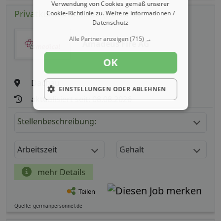
Verwendung von Cookies gemäß unserer
Privatkundenberater (m/ w/ d)
Cookie-Richtlinie zu.
Weitere Informationen /
Datenschutz
Alle Partner anzeigen
(715) →
Amadeus Fire AG
OK
Dachau
EINSTELLUNGEN ODER ABLEHNEN
aktualisiert seit: 08.08.2026
Stellenbeschreibung:
Arbeitszeit
Gehalt
mehr Details
Teilen
Quelle: germanpersonnel.de