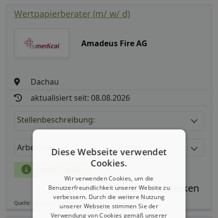
Wertpapierberater (m/ w/ d)
Amadeus Fire AG
Dachau
aktualisiert seit: 08.08.2026
Stellenbeschreibung:
Arbeitszeit
Gehalt
Diese Webseite verwendet
Cookies.
mehr Details
Wir verwenden Cookies, um die
Benutzerfreundlichkeit unserer Website zu
Teilen
verbessern. Durch die weitere Nutzung
Quelle: germanpersonnel.de
unserer Webseite stimmen Sie der
Verwendung von Cookies gemäß unserer