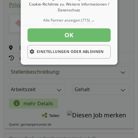
Privatkundenberater (m/ w/ d)
Cookie-Richtlinie zu.
Weitere Informationen /
Datenschutz
Alle Partner anzeigen
(715) →
Amadeus Fire AG
OK
Dachau
EINSTELLUNGEN ODER ABLEHNEN
aktualisiert seit: 08.08.2026
Stellenbeschreibung:
Arbeitszeit
Gehalt
mehr Details
Teilen
Quelle: germanpersonnel.de