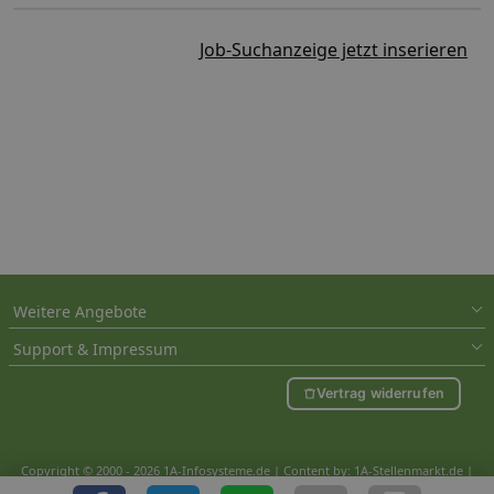
Job-Suchanzeige jetzt inserieren
Weitere Angebote
Support & Impressum
Vertrag widerrufen
Copyright © 2000 - 2026 1A-Infosysteme.de | Content by: 1A-Stellenmarkt.de |
09.08.2026
| CFo: nur_Artikel|SEO_anpassung ( 1.015)