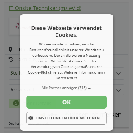
IT Onsite Techniker (m/ w/ d)
Amadeus Fire AG
Diese Webseite verwendet
Cookies.
Wir verwenden Cookies, um die
Holzkirchen, Oberbayern
Benutzerfreundlichkeit unserer Website zu
verbessern. Durch die weitere Nutzung
aktualisiert seit: 09.08.2026
unserer Webseite stimmen Sie der
Verwendung von Cookies gemäß unserer
Stellenbeschreibung:
Cookie-Richtlinie zu.
Weitere Informationen /
Datenschutz
Alle Partner anzeigen
(715) →
Arbeitszeit
Gehalt
OK
mehr Details
Teilen
EINSTELLUNGEN ODER ABLEHNEN
Quelle: germanpersonnel.de