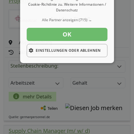
Projektcontroller (m/ w/ d)
Cookie-Richtlinie zu.
Weitere Informationen /
Datenschutz
Amadeus Fire AG
Alle Partner anzeigen
(715) →
OK
Aschaffenburg
EINSTELLUNGEN ODER ABLEHNEN
aktualisiert seit: 06.08.2026
Stellenbeschreibung:
Arbeitszeit
Gehalt
mehr Details
Teilen
Quelle: germanpersonnel.de
Supply Chain Manager (m/ w/ d)