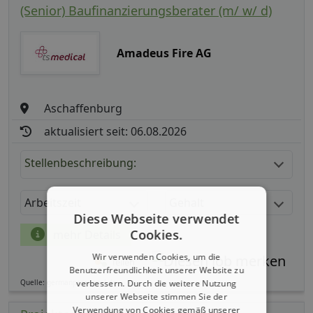
(Senior) Baufinanzierungsberater (m/ w/ d)
Amadeus Fire AG
Aschaffenburg
aktualisiert seit: 06.08.2026
Stellenbeschreibung:
Arbeitszeit
Gehalt
Diese Webseite verwendet
Cookies.
mehr Details
Wir verwenden Cookies, um die
Teilen
Benutzerfreundlichkeit unserer Website zu
verbessern. Durch die weitere Nutzung
Quelle: germanpersonnel.de
unserer Webseite stimmen Sie der
Verwendung von Cookies gemäß unserer