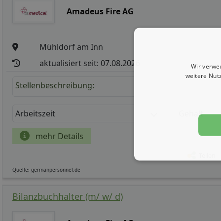
Amadeus Fire AG
Mühldorf am Inn
aktualisiert seit: 07.08.2026
Wir verwe
weitere Nut
Stellenbeschreibung:
Arbeitszeit
Gehalt
mehr Details
Teilen
Quelle: germanpersonnel.de
Bilanzbuchhalter (m/ w/ d)