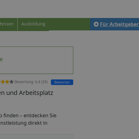
Messen
Ausbildung
Für Arbeitgeber
e
Bewertung:
4,4
(
28
)
Bewerten
n und Arbeitsplatz
job finden – entdecken Sie
nstleistung direkt in