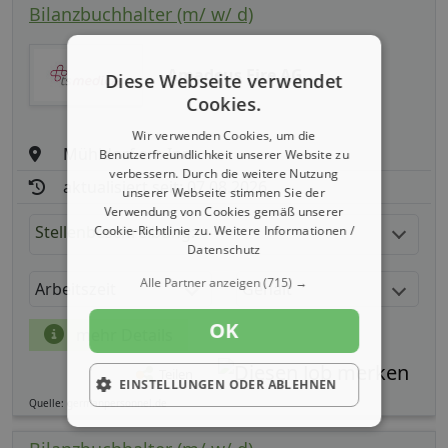
Bilanzbuchhalter (m/ w/ d)
Amadeus Fire AG
Diese Webseite verwendet
Cookies.
Wir verwenden Cookies, um die
Mühldorf am Inn
Benutzerfreundlichkeit unserer Website zu
verbessern. Durch die weitere Nutzung
aktualisiert seit: 07.08.2026
unserer Webseite stimmen Sie der
Verwendung von Cookies gemäß unserer
Stellenbeschreibung:
Cookie-Richtlinie zu.
Weitere Informationen /
Datenschutz
Alle Partner anzeigen
(715) →
Arbeitszeit
Gehalt
OK
mehr Details
Teilen
EINSTELLUNGEN ODER ABLEHNEN
Quelle: germanpersonnel.de