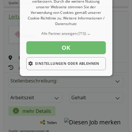
verbessern. Durch die weitere Nutzung
Quelle: germanpersonnel.de
unserer Webseite stimmen Sie der
Verwendung von Cookies gemäß unserer
Leitung Privatkunden (m/ w/ d)
Cookie-Richtlinie zu.
Weitere Informationen /
Datenschutz
Alle Partner anzeigen
(715) →
Amadeus Fire AG
OK
Kassel, Hessen
EINSTELLUNGEN ODER ABLEHNEN
aktualisiert seit: 09.08.2026
Stellenbeschreibung:
Arbeitszeit
Gehalt
mehr Details
Teilen
Quelle: germanpersonnel.de