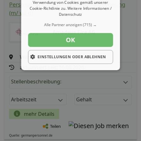
Verwendung von Cookies gemäß unserer
Personalsachbearbeiter Entgeltabrechnung
Cookie-Richtlinie zu.
Weitere Informationen /
(m/ w/ d)
Datenschutz
Alle Partner anzeigen
(715) →
Amadeus Fire AG
OK
Waldshut-Tiengen
EINSTELLUNGEN ODER ABLEHNEN
aktualisiert seit: 10.08.2026
Stellenbeschreibung:
Arbeitszeit
Gehalt
mehr Details
Teilen
Quelle: germanpersonnel.de