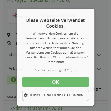
HR Payroll Specialist (m/ w/ d)
Amadeus Fire AG
Diese Webseite verwendet
Cookies.
Wir verwenden Cookies, um die
Bad Säckingen
Benutzerfreundlichkeit unserer Website zu
aktualisiert seit: 07.08.2026
verbessern. Durch die weitere Nutzung
unserer Webseite stimmen Sie der
Verwendung von Cookies gemäß unserer
Stellenbeschreibung:
Cookie-Richtlinie zu.
Weitere Informationen /
Datenschutz
Arbeitszeit
Gehalt
Alle Partner anzeigen
(715) →
mehr Details
OK
Teilen
EINSTELLUNGEN ODER ABLEHNEN
Quelle: germanpersonnel.de
IT-Administrator (m/ w/ d)