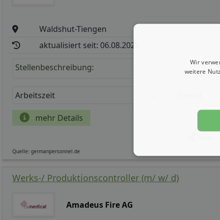
Waldshut-Tiengen
aktualisiert seit: 06.08.2026
Wir verwe
Stellenbeschreibung:
weitere Nut
Arbeitszeit
Gehalt
mehr Details
Teilen
Quelle: germanpersonnel.de
Werks-/ Produktionscontroller (m/ w/ d)
Amadeus Fire AG