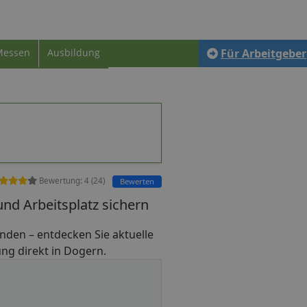
Messen
Ausbildung
Für Arbeitgeber
Bewertung:
4
(
24
)
Bewerten
nd Arbeitsplatz sichern
 finden – entdecken Sie aktuelle
ung direkt in Dogern.