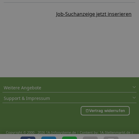
Job-Suchanzeige jetzt inserieren
Weitere Angebote
Support & Impressum
Vertrag widerrufen
Copyright © 2000 - 2026 1A-Infosysteme.de | Content by: 1A-Stellenmarkt.de |
06.08.2026
| CFo: nur_Artikel|SEO_anpassung ( 1.357)