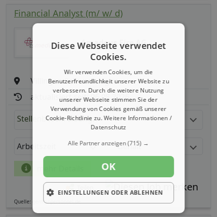
Financial Analyst (m/ w/ d)
Amadeus Fire AG
Diese Webseite verwendet
Cookies.
Wir verwenden Cookies, um die
Villingen-Schwenningen
Benutzerfreundlichkeit unserer Website zu
verbessern. Durch die weitere Nutzung
aktualisiert seit: 06.08.2026
unserer Webseite stimmen Sie der
Verwendung von Cookies gemäß unserer
Stellenbeschreibung:
Cookie-Richtlinie zu.
Weitere Informationen /
Datenschutz
Alle Partner anzeigen
(715) →
Arbeitszeit
Gehalt
OK
mehr Details
Teilen
EINSTELLUNGEN ODER ABLEHNEN
Quelle: germanpersonnel.de