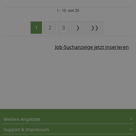
1 - 10 von 25
1
2
3
❯
❯❯
Job-Suchanzeige jetzt inserieren
Weitere Angebote
Support & Impressum