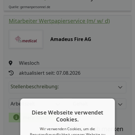
Quelle: germanpersonnel.de
Mitarbeiter Wertpapierservice (m/ w/ d)
Amadeus Fire AG
Wiesloch
aktualisiert seit: 07.08.2026
Stellenbeschreibung:
Arbeitszeit
Gehalt
Diese Webseite verwendet
mehr Details
Cookies.
Wir verwenden Cookies, um die
Teilen
Benutzerfreundlichkeit unserer Website zu