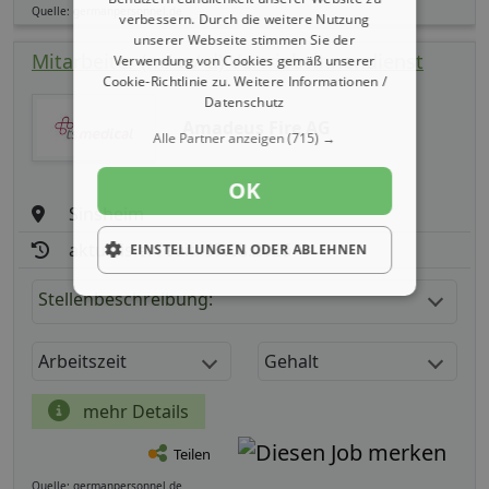
Quelle: germanpersonnel.de
verbessern. Durch die weitere Nutzung
unserer Webseite stimmen Sie der
Mitarbeiter (m/ w/ d) Vertriebsinnendienst
Verwendung von Cookies gemäß unserer
Cookie-Richtlinie zu.
Weitere Informationen /
Datenschutz
Amadeus Fire AG
Alle Partner anzeigen
(715) →
OK
Sinsheim
aktualisiert seit: 07.08.2026
EINSTELLUNGEN ODER ABLEHNEN
Stellenbeschreibung:
Arbeitszeit
Gehalt
mehr Details
Teilen
Quelle: germanpersonnel.de