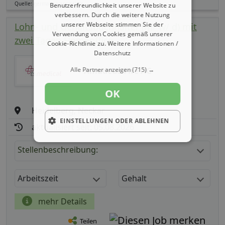
Quelle: germanpersonnel.de
Benutzerfreundlichkeit unserer Website zu
verbessern. Durch die weitere Nutzung
unserer Webseite stimmen Sie der
Lohn- und Gehaltsbuchhalter (m/ w/ d) mit
Verwendung von Cookies gemäß unserer
zwei Tagen Homeoffice
Cookie-Richtlinie zu.
Weitere Informationen /
Datenschutz
Amadeus Fire AG
Alle Partner anzeigen
(715) →
OK
Heidelberg, Neckar
EINSTELLUNGEN ODER ABLEHNEN
aktualisiert seit: 05.08.2026
Stellenbeschreibung:
Arbeitszeit
Gehalt
mehr Details
Teilen