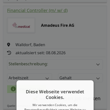
Financial Controller (m/ w/ d)
Amadeus Fire AG
Walldorf, Baden
aktualisiert seit: 08.08.2026
Stellenbeschreibung:
Arbeitszeit
Gehalt
mehr Details
Diese Webseite verwendet
Cookies.
Teilen
Wir verwenden Cookies, um die
Quelle: germanpersonnel.de
Benutzerfreundlichkeit unserer Website zu