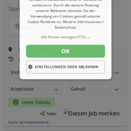
verbessern. Durch die weitere Nutzung
Teamassistenz (m/ w/ d)
unserer Webseite stimmen Sie der
Verwendung von Cookies gemäß unserer
Cookie-Richtlinie zu.
Weitere Informationen /
Amadeus Fire AG
Datenschutz
Alle Partner anzeigen
(715) →
Walldorf, Baden
OK
aktualisiert seit: 08.08.2026
EINSTELLUNGEN ODER ABLEHNEN
Stellenbeschreibung:
Arbeitszeit
Gehalt
mehr Details
Teilen
Quelle: germanpersonnel.de