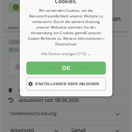
Cookies.
mehr Details
Wir verwenden Cookies, um die
Benutzerfreundlichkeit unserer Website zu
Teilen
verbessern. Durch die weitere Nutzung
unserer Webseite stimmen Sie der
Quelle: germanpersonnel.de
Verwendung von Cookies gemäß unserer
Cookie-Richtlinie zu.
Weitere Informationen /
Debitorenbuchhalter (m/ w/ d) mit 2x die
Datenschutz
Woche Homeoffice
Alle Partner anzeigen
(715) →
Amadeus Fire AG
OK
EINSTELLUNGEN ODER ABLEHNEN
Weinheim, Bergstraße
aktualisiert seit: 08.08.2026
Stellenbeschreibung:
Arbeitszeit
Gehalt