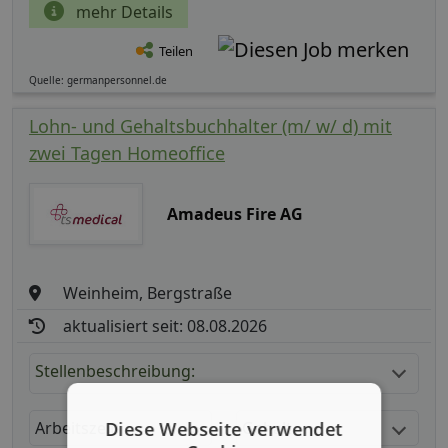
mehr Details
Teilen
Quelle: germanpersonnel.de
Lohn- und Gehaltsbuchhalter (m/ w/ d) mit
zwei Tagen Homeoffice
Amadeus Fire AG
Weinheim, Bergstraße
aktualisiert seit: 08.08.2026
Stellenbeschreibung:
Diese Webseite verwendet
Arbeitszeit
Gehalt