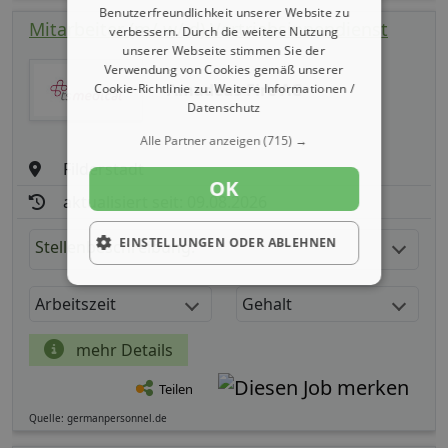
Benutzerfreundlichkeit unserer Website zu
Mitarbeiter (m/ w/ d) Vertriebsinnendienst
verbessern. Durch die weitere Nutzung
unserer Webseite stimmen Sie der
Verwendung von Cookies gemäß unserer
Amadeus Fire AG
Cookie-Richtlinie zu.
Weitere Informationen /
Datenschutz
Alle Partner anzeigen
(715) →
Filderstadt
OK
aktualisiert seit: 09.08.2026
EINSTELLUNGEN ODER ABLEHNEN
Stellenbeschreibung:
Arbeitszeit
Gehalt
mehr Details
Teilen
Quelle: germanpersonnel.de