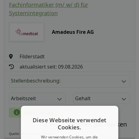
Fachinformatiker (m/ w/ d) für
Systemintegration
Amadeus Fire AG
Filderstadt
aktualisiert seit: 09.08.2026
Stellenbeschreibung:
Arbeitszeit
Gehalt
mehr Details
Diese Webseite verwendet
Teilen
Cookies.
Quelle: germanpersonnel.de
Wir verwenden Cookies, um die