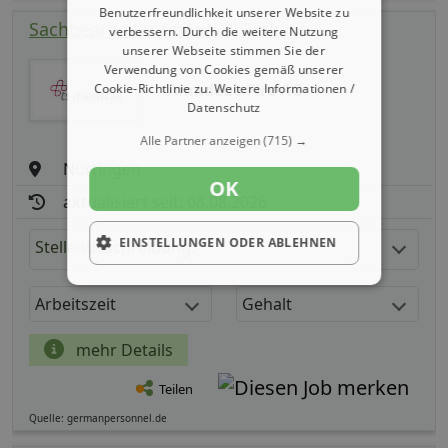
Benutzerfreundlichkeit unserer Website zu
Sachbearbeiter (m/ w/ d) Einkauf
verbessern. Durch die weitere Nutzung
unserer Webseite stimmen Sie der
Verwendung von Cookies gemäß unserer
Amadeus Fire AG
Cookie-Richtlinie zu.
Weitere Informationen /
Datenschutz
Alle Partner anzeigen
(715) →
Nürtingen
OK
aktualisiert seit: 08.08.2026
EINSTELLUNGEN ODER ABLEHNEN
Stellenbeschreibung:
Arbeitszeit
Gehalt
mehr Details
Teilen
Quelle: germanpersonnel.de