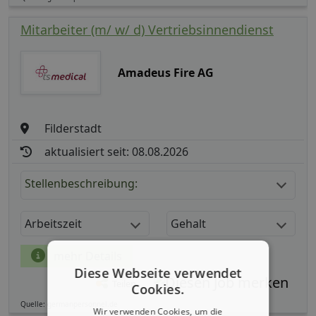
Mitarbeiter (m/ w/ d) Vertriebsinnendienst
Amadeus Fire AG
Filderstadt
aktualisiert seit: 08.08.2026
Stellenbeschreibung:
Arbeitszeit
Gehalt
mehr Details
Diese Webseite verwendet
Teilen
Cookies.
Quelle: germanpersonnel.de
Wir verwenden Cookies, um die