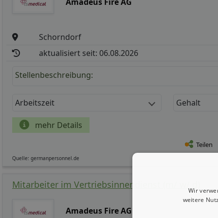
Amadeus Fire AG
Schorndorf
aktualisiert seit: 06.08.2026
Stellenbeschreibung:
Arbeitszeit
Gehalt
mehr Details
Teilen
Quelle: germanpersonnel.de
Mitarbeiter im Vertriebsinnendienst (m/ w/ d)
Wir verwe
weitere Nut
Amadeus Fire AG