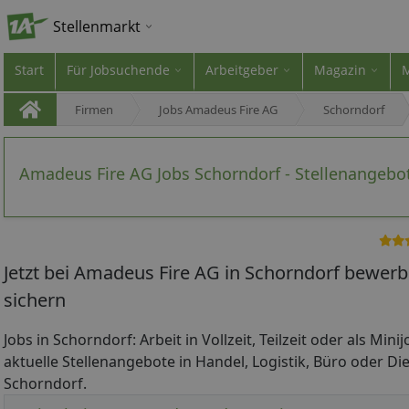
Stellenmarkt
Start
Für Jobsuchende
Arbeitgeber
Magazin
Firmen
Jobs Amadeus Fire AG
Schorndorf
Amadeus Fire AG Jobs Schorndorf - Stellenangebo
Jetzt bei Amadeus Fire AG in Schorndorf bewerb
sichern
Jobs in Schorndorf: Arbeit in Vollzeit, Teilzeit oder als Min
aktuelle Stellenangebote in Handel, Logistik, Büro oder Die
Schorndorf.