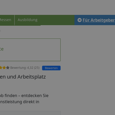
Messen
Ausbildung
Für Arbeitgeber
te
Bewertung:
4,32
(
25
)
Bewerten
en und Arbeitsplatz
ijob finden – entdecken Sie
nstleistung direkt in