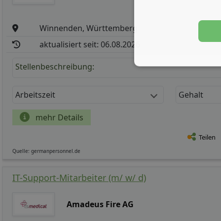
Winnenden, Württemberg
aktualisiert seit: 06.08.2026
Stellenbeschreibung:
Arbeitszeit
Gehalt
mehr Details
Teilen
Quelle: germanpersonnel.de
IT-Support-Mitarbeiter (m/ w/ d)
Amadeus Fire AG