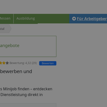
Messen
Ausbildung
Für Arbeitgeber
tal
nangebote
Bewertung:
4,32
(
29
)
Bewerten
l bewerben und
 als Minijob finden – entdecken
 Dienstleistung direkt in