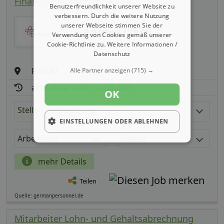
Finanzbuchhalter (m/ w/ d)
Benutzerfreundlichkeit unserer Website zu
verbessern. Durch die weitere Nutzung
unserer Webseite stimmen Sie der
Amadeus Fire AG
Verwendung von Cookies gemäß unserer
Cookie-Richtlinie zu.
Weitere Informationen /
Datenschutz
Rastatt
Alle Partner anzeigen
(715) →
aktualisiert seit: 10.08.2026
OK
Stellenbeschreibung:
EINSTELLUNGEN ODER ABLEHNEN
Arbeitszeit
Gehalt
mehr Details
Teilen
Quelle: germanpersonnel.de
Mitarbeiter Lohn- und Gehaltsabrechnung