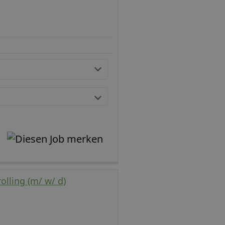
olling (m/ w/ d)