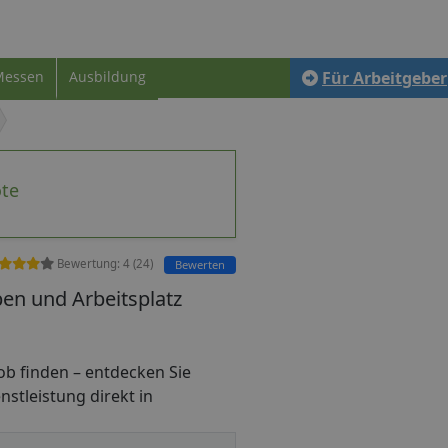
Messen
Ausbildung
Für Arbeitgeber
ote
Bewertung:
4
(
24
)
Bewerten
en und Arbeitsplatz
ijob finden – entdecken Sie
nstleistung direkt in