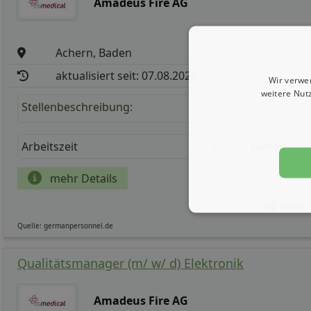
Amadeus Fire AG
Achern, Baden
aktualisiert seit: 07.08.2026
Wir verwe
weitere Nut
Stellenbeschreibung:
Arbeitszeit
Gehalt
mehr Details
Teilen
Quelle: germanpersonnel.de
Qualitätsmanager (m/ w/ d) Elektronik
Amadeus Fire AG