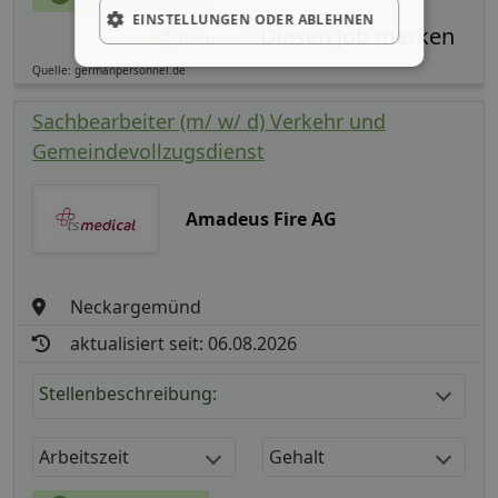
EINSTELLUNGEN ODER ABLEHNEN
Teilen
Quelle: germanpersonnel.de
Sachbearbeiter (m/ w/ d) Verkehr und
Gemeindevollzugsdienst
Amadeus Fire AG
Neckargemünd
aktualisiert seit: 06.08.2026
Stellenbeschreibung:
Arbeitszeit
Gehalt