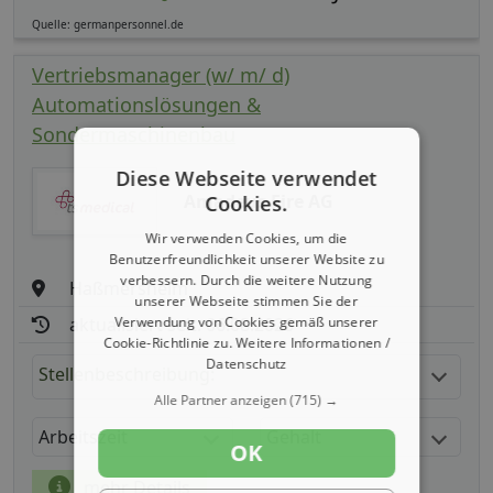
Quelle: germanpersonnel.de
Vertriebsmanager (w/ m/ d)
Automationslösungen &
Sondermaschinenbau
Diese Webseite verwendet
Amadeus Fire AG
Cookies.
Wir verwenden Cookies, um die
Benutzerfreundlichkeit unserer Website zu
verbessern. Durch die weitere Nutzung
Haßmersheim
unserer Webseite stimmen Sie der
Verwendung von Cookies gemäß unserer
aktualisiert seit: 06.08.2026
Cookie-Richtlinie zu.
Weitere Informationen /
Datenschutz
Stellenbeschreibung:
Alle Partner anzeigen
(715) →
Arbeitszeit
Gehalt
OK
mehr Details