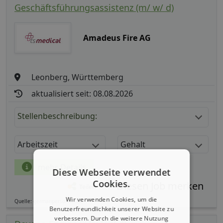
Geschäftsführungsassistenz (m/ w/ d)
Amadeus Fire AG
Leonberg, Württemberg
aktualisiert seit: 08.08.2026
Stellenbeschreibung:
Arbeitszeit
Gehalt
mehr Details
Diese Webseite verwendet
Cookies.
Teilen
Wir verwenden Cookies, um die
Quelle: germanpersonnel.de
Benutzerfreundlichkeit unserer Website zu
verbessern. Durch die weitere Nutzung