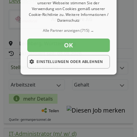
Devops-Engineer (m/ w/ d)
unserer Webseite stimmen Sie der
Verwendung von Cookies gemäß unserer
Cookie-Richtlinie zu.
Weitere Informationen /
Amadeus Fire AG
Datenschutz
Alle Partner anzeigen
(715) →
Leonberg, Württemberg
OK
aktualisiert seit: 08.08.2026
EINSTELLUNGEN ODER ABLEHNEN
Stellenbeschreibung:
Arbeitszeit
Gehalt
mehr Details
Teilen
Quelle: germanpersonnel.de
IT-Administrator (m/ w/ d)