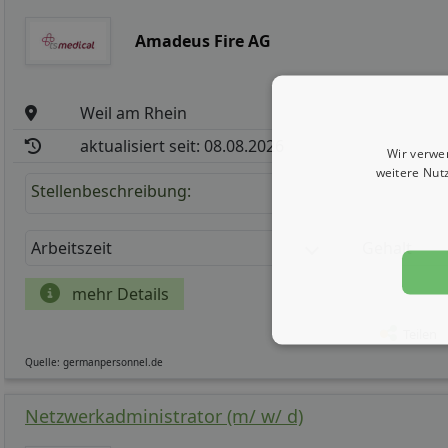
Amadeus Fire AG
Weil am Rhein
aktualisiert seit: 08.08.2026
Wir verwe
weitere Nut
Stellenbeschreibung:
Arbeitszeit
Gehalt
mehr Details
Teilen
Quelle: germanpersonnel.de
Netzwerkadministrator (m/ w/ d)