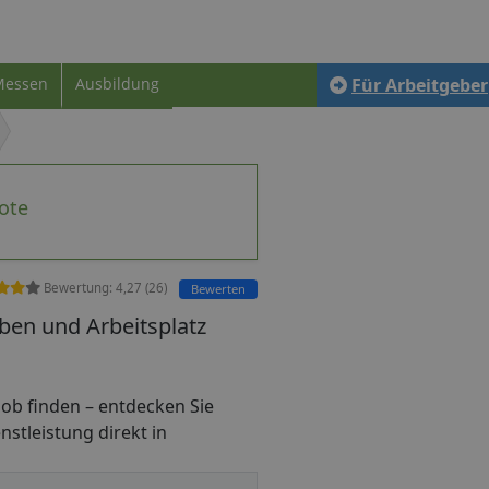
Messen
Ausbildung
Für Arbeitgeber
ote
Bewertung:
4,27
(
26
)
Bewerten
ben und Arbeitsplatz
nijob finden – entdecken Sie
nstleistung direkt in