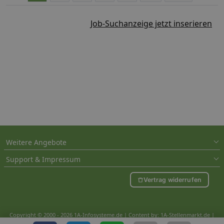
Job-Suchanzeige jetzt inserieren
Weitere Angebote
Support & Impressum
Vertrag widerrufen
Copyright © 2000 - 2026 1A-Infosysteme.de | Content by: 1A-Stellenmarkt.de |
07.08.2026
| CFo: nur_Artikel|SEO_anpassung ( 0.951)