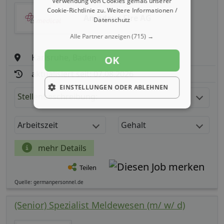
Verwendung von Cookies gemäß unserer
Cookie-Richtlinie zu.
Weitere Informationen /
Amadeus Fire AG
Datenschutz
Alle Partner anzeigen
(715) →
Karlsruhe, Baden
OK
aktualisiert seit: 07.08.2026
EINSTELLUNGEN ODER ABLEHNEN
Stellenbeschreibung:
Arbeitszeit
Gehalt
mehr Details
Teilen
Quelle: germanpersonnel.de
(Senior) Spezialist Meldewesen (m/ w/ d)