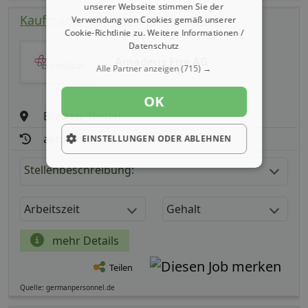
unserer Webseite stimmen Sie der
Kaufmännische Assistenz (m/ w/ d)
Verwendung von Cookies gemäß unserer
Cookie-Richtlinie zu.
Weitere Informationen /
Datenschutz
Amadeus Fire AG
Alle Partner anzeigen
(715) →
OK
Bretten, Baden
aktualisiert seit: 09.08.2026
EINSTELLUNGEN ODER ABLEHNEN
Stellenbeschreibung:
Arbeitszeit
Gehalt
mehr Details
Teilen
Quelle: germanpersonnel.de