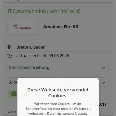
IT-Systemadministrator (m/ w/ d)
Amadeus Fire AG
Bretten, Baden
aktualisiert seit: 09.08.2026
Stellenbeschreibung:
Arbeitszeit
Gehalt
Diese Webseite verwendet
mehr Details
Cookies.
Wir verwenden Cookies, um die
Teilen
Benutzerfreundlichkeit unserer Website zu
Quelle: germanpersonnel.de
verbessern. Durch die weitere Nutzung