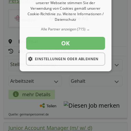
Personalsachbearbeiter (m/ w/ d)
unserer Webseite stimmen Sie der
Verwendung von Cookies gemäß unserer
Cookie-Richtlinie zu.
Weitere Informationen /
Amadeus Fire AG
Datenschutz
Alle Partner anzeigen
(715) →
Bruchsal
OK
aktualisiert seit: 09.08.2026
EINSTELLUNGEN ODER ABLEHNEN
Stellenbeschreibung:
Arbeitszeit
Gehalt
mehr Details
Teilen
Quelle: germanpersonnel.de
Junior Account Manager (m/ w/ d)