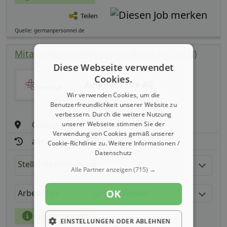
Teilen
Quelle: germanpersonnel.de
Mitarbeiter Vertriebsinnendienst (m/ w/ d)
Diese Webseite verwendet
Cookies.
Amadeus Fire AG
Wir verwenden Cookies, um die
Benutzerfreundlichkeit unserer Website zu
verbessern. Durch die weitere Nutzung
Göppingen
unserer Webseite stimmen Sie der
Verwendung von Cookies gemäß unserer
aktualisiert seit: 06.08.2026
Cookie-Richtlinie zu.
Weitere Informationen /
Datenschutz
Stellenbeschreibung:
Alle Partner anzeigen
(715) →
OK
Arbeitszeit
Gehalt
mehr Details
EINSTELLUNGEN ODER ABLEHNEN