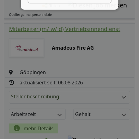
Teilen
Quelle: germanpersonnel.de
Mitarbeiter (m/ w/ d) Vertriebsinnendienst
Amadeus Fire AG
Göppingen
aktualisiert seit: 06.08.2026
Stellenbeschreibung:
Arbeitszeit
Gehalt
mehr Details