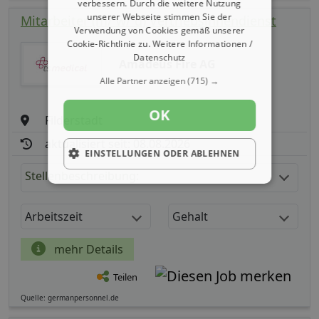
verbessern. Durch die weitere Nutzung
unserer Webseite stimmen Sie der
Mitarbeiter (m/ w/ d) Vertriebsinnendienst
Verwendung von Cookies gemäß unserer
Cookie-Richtlinie zu.
Weitere Informationen /
Datenschutz
Amadeus Fire AG
Alle Partner anzeigen
(715) →
OK
Filderstadt
aktualisiert seit: 08.08.2026
EINSTELLUNGEN ODER ABLEHNEN
Stellenbeschreibung:
Arbeitszeit
Gehalt
mehr Details
Teilen
Quelle: germanpersonnel.de