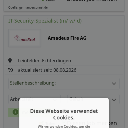
Quelle: germanpersonnel.de
IT-Security-Spezialist (m/ w/ d)
Amadeus Fire AG
Leinfelden-Echterdingen
aktualisiert seit: 08.08.2026
Stellenbeschreibung:
Arbeitszeit
Gehalt
Diese Webseite verwendet
mehr Details
Cookies.
Teilen
Wir verwenden Cookies, um die