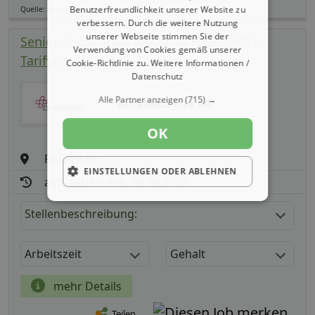
Benutzerfreundlichkeit unserer Website zu
Quelle: germanpersonnel.de
verbessern. Durch die weitere Nutzung
unserer Webseite stimmen Sie der
Senior Accountant (m/ w/ d) HGB+IFRS I
Verwendung von Cookies gemäß unserer
Tarifvertrag Metall/ Elektro
Cookie-Richtlinie zu.
Weitere Informationen /
Datenschutz
Alle Partner anzeigen
(715) →
Amadeus Fire AG
OK
Filderstadt
EINSTELLUNGEN ODER ABLEHNEN
aktualisiert seit: 08.08.2026
Stellenbeschreibung:
Arbeitszeit
Gehalt
mehr Details
Teilen