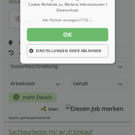
Mitarbeiter (m/ w/ d) Customer Service
Cookie-Richtlinie zu.
Weitere Informationen /
Datenschutz
Amadeus Fire AG
Alle Partner anzeigen
(715) →
OK
Großbettlingen
EINSTELLUNGEN ODER ABLEHNEN
aktualisiert seit: 06.08.2026
Stellenbeschreibung:
Arbeitszeit
Gehalt
mehr Details
Teilen
Quelle: germanpersonnel.de
Sachbearbeiter (m/ w/ d) Einkauf