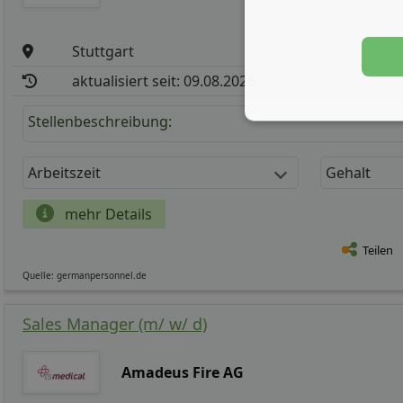
Stuttgart
aktualisiert seit: 09.08.2026
Stellenbeschreibung:
Arbeitszeit
Gehalt
mehr Details
Teilen
Quelle: germanpersonnel.de
Sales Manager (m/ w/ d)
Amadeus Fire AG