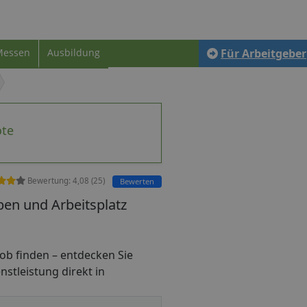
Messen
Ausbildung
Für Arbeitgeber
ote
Bewertung:
4,08
(
25
)
Bewerten
ben und Arbeitsplatz
ijob finden – entdecken Sie
nstleistung direkt in