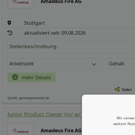
Amadeus Fire AG
Stuttgart
aktualisiert seit: 09.08.2026
Stellenbeschreibung:
Arbeitszeit
Gehalt
mehr Details
Teilen
Quelle: germanpersonnel.de
Junior Product Owner (m/ w/ d)
Wir verwe
weitere Nut
Amadeus Fire AG