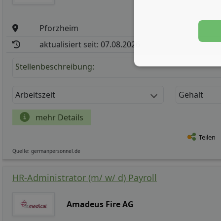
Pforzheim
aktualisiert seit: 07.08.2026
Stellenbeschreibung:
Arbeitszeit
Gehalt
mehr Details
Teilen
Quelle: germanpersonnel.de
HR-Administrator (m/ w/ d) Payroll
Amadeus Fire AG