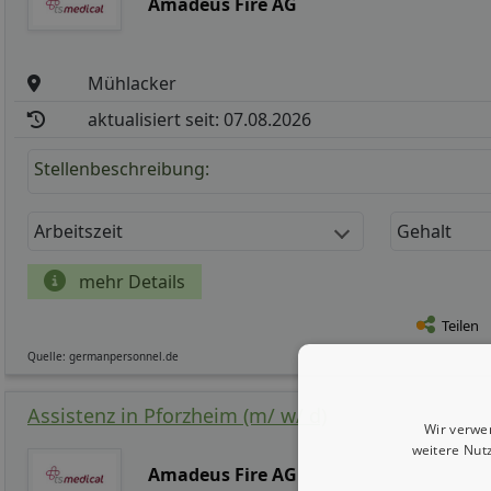
Amadeus Fire AG
Mühlacker
aktualisiert seit: 07.08.2026
Stellenbeschreibung:
Arbeitszeit
Gehalt
mehr Details
Teilen
Quelle: germanpersonnel.de
Assistenz in Pforzheim (m/ w/ d)
Wir verwe
weitere Nut
Amadeus Fire AG