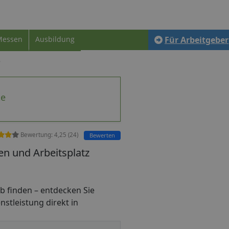
Messen
Ausbildung
Für Arbeitgeber
te
Bewertung:
4,25
(
24
)
Bewerten
n und Arbeitsplatz
job finden – entdecken Sie
nstleistung direkt in